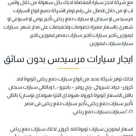
مع شركة لحجز سيارة المفضلة لديك بكل سهولة من خلال واتس
اب او من خلال اتصال علي رقم.توفر الشركة جميع انواع السيارات
مرسيدس او سيدان او سيارات دفع رباعي تأجير يومي او اسبوعي او
شهري بااسعار مميزة خصومات وتخفيضات علي مدار شهر .سيارات
ليموزين,تاجير سيارات,تاجير سيارات بمصر,ليموزين,تاجير
سيارة,سيارات ليموزين
ايجار سيارات مرسيدس بدون سائق
لذلك توفر شركة عديد من انواع سيارات دفع رباعي (تويوتا لاند
كروزر- جراند شيروكي -رنج روفر – باجيرو -…) وبالتالي سيارات سيدان
بااقل الاسعار (تويوتا كورولا-هيونداي النترا-هيونداي توسان) بالتالي
تأجير سيارات دفع رباعي,تأجير سيارات دفع رباعي في مصر
٢٠٢١,سيارات,سيارات دفع رباعي.
اسعار ليموزين سيارات تويوتا لاند كروزر, لذلك سيارات دفع رباعي