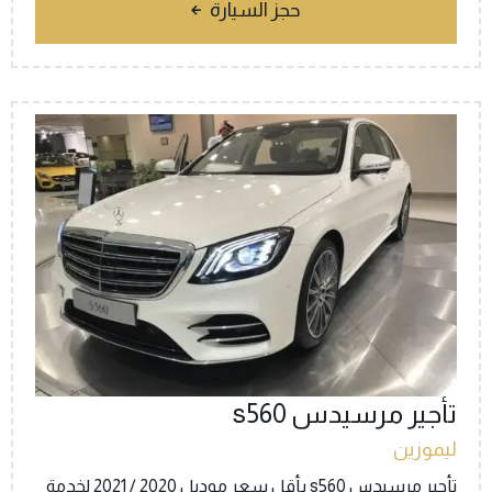
حجز السيارة
تأجير مرسيدس s560
ليموزين
تأجير مرسيدس s560 بأقل سعر موديل 2020 / 2021 لخدمة