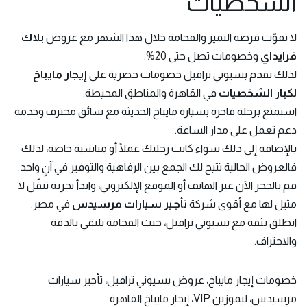
الشخصيات
لا تفوّت فرصة التميز والفخامة خلال هذا الشهر مع عروض
بلاك
فرايداي
وخصومات تصل حتى 20%.
لذلك تقدم بسيوني ترافيل خصومات حصرية على
إيجار مايباخ
لكبار الشخصيات
في القاهرة والمناطق المحيطة.
استمتع برحلة فاخرة بسيارة مايباخ الحديثة مع سائق محترف وخدمة
دعم تعمل على مدار الساعة.
بالإضافة إلى ذلك سواء كانت رحلتك عملًا أو مناسبة خاصة، لذلك
فالعروض الحالية تتيح لك الجمع بين الرفاهية والتوفير في آنٍ واحد.
قم بالحجز الآن عبر الهاتف أو الموقع الإلكتروني، وابدأ تجربة تنقّل لا
مثيل لها مع أقوى شركة
تأجير سيارات مرسيدس
في مصر.
انطلق بثقة مع بسيوني ترافيل، حيث الفخامة تلتقي بالدقة
والاحتراف.
خصومات إيجار مايباخ، عروض بسيوني ترافيل، تأجير سيارات
مرسيدس، ليموزين VIP، إيجار مايباخ القاهرة