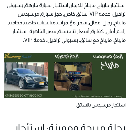
استئجار مايباخ, مايباخ للايجار, استئجار سيارة فارهة, بسيوني
ترافيل, خدمة VIP, سائق خاص, حجز سيارة, مرسيدس
مايباخ, رجال أعمال, سفر, مؤتمرات, مناسبات خاصة, فخامة,
راحة, أمان, كفاءة, أسعار تنافسية, مصر, القاهرة, استئجار
مايباخ، مايباخ مع سائق، بسيوني ترافيل، خدمة VIP،
استئجار مرسيدس بالسائق
رحلة مريحة ومميزة: استئجار