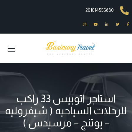
201014555680
استاجر اتوبيس 33 راكب
للرحلات السياحيه ( شيفروليه
– يوتنج – مرسيدس )