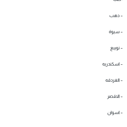
– دهب
– سيوة
– نويبع
– اسكندريه
– الغردقه
– الاقصر
– اسوان