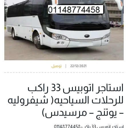
22/12/2021
توصيل
استاجر اتوبيس 33 راكب
للرحلات السياحيه( شيفروليه
– يوتنج – مرسيدس)
استاجر اتوبيس 33 راكب 01148774458