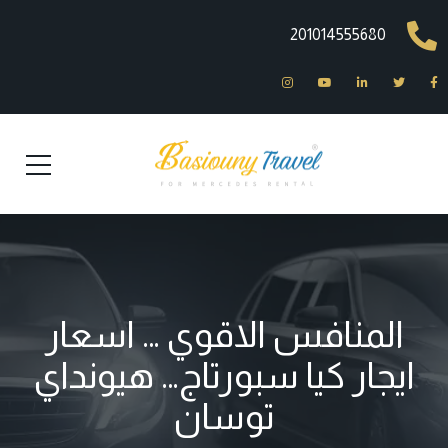
201014555680
المنافس الاقوي … اسعار
ايجار كيا سبورتاج… هيونداي
توسان