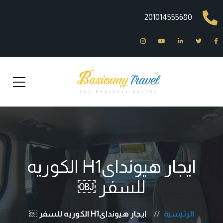
201014555680
ايجار هيونداىH1 الكوريه
للسفر ￼
الرئيسية
ايجار هيونداىH1 الكوريه للسفر ￼