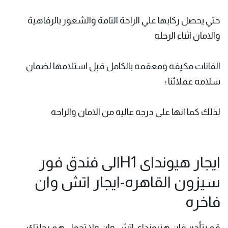
حتي يحصل ركابها علي الراحة التامة والشعور بالرفاهية
والامان اثناء الرحله
الفانات مكيفه ومعقمه بالكامل قبل استلامها لضمان
سلامه عملائنا ؛
لذلك كما انها على درجه عاليه من الامان والراحه
ايجار هيونداى H1الى فندق فور
سيزون القاهره-ايجار اتش وان
فاخره
قم
بتأجير فان هنيونداى اتش
وان ولا تحمل هم رحلتك