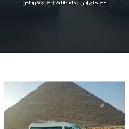
حجز هاي اس لرحلة عائلية..ايجار ميكروباص