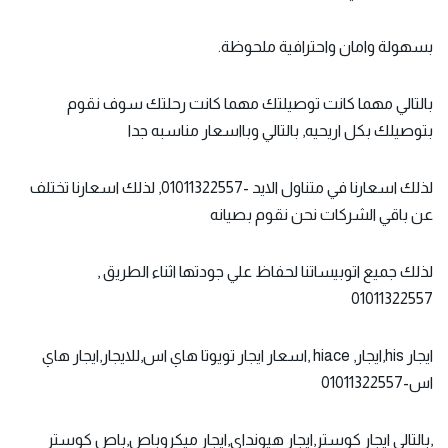
بسهولة وامان واحترافية ملحوظة.
بالتالي مهما كانت توصيلتك مهما كانت رحلتك سوف نقوم
بتوصيلك بكل اريحيه, بالتالي وبااسعار مناسبه جدا
لذلك اسعارنا في متناول الايد -01011322557, لذلك اسعارنا تختلف
عن باقي الشركات نحن نقوم بصيانه
لذلك جميع اتوبيساتنا لحفاظ علي جودتها اثناء الطريق ,
01011322557
ايجار his,ايجار, hiace ,اسعار ايجار تويوتا هاي اس,للايجار,ايجار هاي
اس-01011322557
,بالتالي ايجار كوستر,ايجار هيونداى,ايجار ميكروباص,باص كوستر