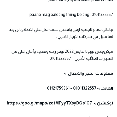
paano mag palet ng tming belt ng -01011322557
نبالتالي نقدم للجميع ارقي وافضل خدمة نقل علي الاطلاق لن يجد
لها مثيل في شركات الايجار الاخري .
ميكروباص تويوتا هايس2022 توفر راحة وهدوء وأمان اعلي من
السيارات العائلية الأخري – 01011322557
معلومات الحجز والاتصال :-
الهاتف :- 01011322557 – 01121759361
لوكيشن :-
https://goo.gl/maps/zqtMFyyTXsyDQs1C7