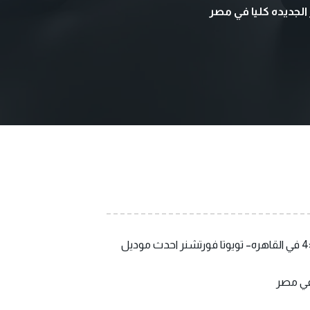
الجديده كليا في مصر
انطلاق وحش السيارات … ايجار تويوتا فورتشنر الجديده كليا في مصر ، تأجير احدث سيارة تويوتا فورتشنر جيب دفع رباعي 4×4 في القاهره– تويوتا فورتشنر احدث موديل