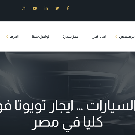
ت مرسيدس
لماذا نحن
حجز سيارة
تواصل معنا
المزيد
س E200
وزين مرسيدس
س S400
س c180
يارات … ايجار تويوتا فو
يدس فيانو
كليا في مصر
Tourist transport 
كلاس مصر