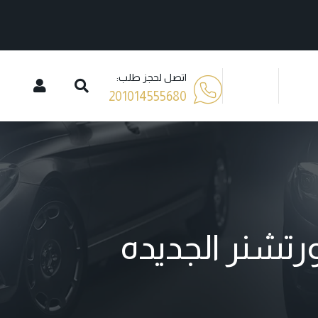
اتصل لحجز طلب:
201014555680
رتشنر الجديده