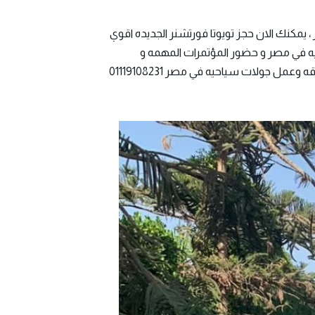
يمكنك الان حجز تويوتا فورتشنر الجديده اقوي
يه في مصر و حضور المؤتمرات المهمه و
الاجتماعات و الافتتاحات الدوليه بشكل احترافي و متقن و مشرف استئجار سيارات الدفع الرباعي بخصيه 4wd للمهام الشاقه وعمل جولات سياحيه في مصر 01119108231