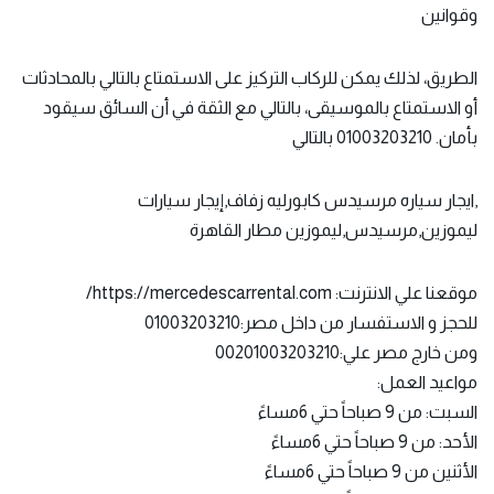
وقوانين
الطريق، لذلك يمكن للركاب التركيز على الاستمتاع بالتالي بالمحادثات
أو الاستمتاع بالموسيقى، بالتالي مع الثقة في أن السائق سيقود
بأمان. 01003203210 بالتالي
,ايجار سياره مرسيدس كابورليه زفاف,إيجار سيارات
ليموزين,مرسيدس,ليموزين مطار القاهرة
موقعنا علي الانترنت: https://mercedescarrental.com/
للحجز و الاستفسار من داخل مصر:01003203210
ومن خارج مصر علي:00201003203210
مواعيد العمل:
السبت: من 9 صباحاً حتي 6مساءً
الأحد: من 9 صباحاً حتي 6مساءً
الأثنين من 9 صباحاً حتي 6مساءً