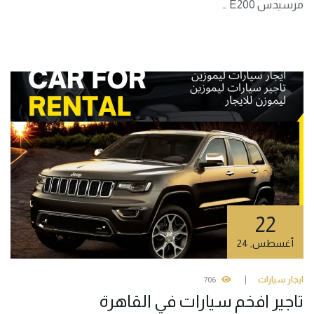
مرسيدس E200 …
22
أغسطس
,
24
ايجار سيارات
706
تاجير افخم سيارات في القاهرة