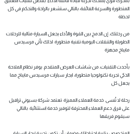
بمحرك قوي يمنحك تجربة قيادة فائقة الأداء. بفضل تقنيات التعليق
المتطورة والسرعة الفائقة، بالتالي ستشعر بالراحة والتحكم في كل
لحظة
من رحلتك. إن الدمج بين القوة والأداء يجعل السيارة مثالية للرحلات
الطويلة والتنقلات اليومية.تقنية متطورة: لذلك تأتي مرسيدس
مايباخ مجهزة
بأحدث التقنيات، من شاشات العرض المتقدم. يوفر نظام الملاحة
الذكي تجربة تكنولوجيا متطورة، ا
يجار سيارات مرسيدس
مايباخ مما
يجعل كل
رحلة لا تُنسى. خدمة العملاء المميزة: تعتمد شركة بسيوني ترافيل
على فرق دعم العملاء المحترفة لتوفير خدمة استثنائية. بالتالي
سيقوم فريقها
المتخصص بتلبية احتياجاتك وضمان أن تكون تجربة إيجار السيارة