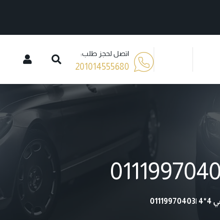
اتصل لحجز طلب:
201014555680
011