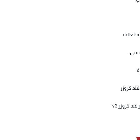
 العالية
تنسى.
ة
لاند كروزر
ند كروزر v8