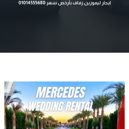
ايجار ليموزين زفاف بأرخص سعر 01014555680