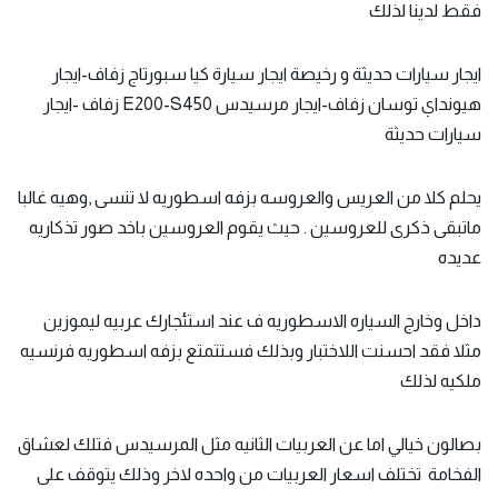
فقط لدينا لذلك
ايجار سيارات حديثة و رخيصة ايجار سيارة كيا سبورتاج زفاف-ايجار
هيونداي توسان زفاف-ايجار مرسيدس E200-S450 زفاف -ايجار
سيارات حديثة
يحلم كلا من العريس والعروسه بزفه اسطوريه لا تنسى ,وهيه غالبا
ماتبقى ذكرى للعروسين . حيث يقوم العروسين باخد صور تذكاريه
عديده
داخل وخارج السياره الاسطوريه ف عند استئجارك عربيه ليموزين
مثلا فقد احسنت اللاختبار وبذلك فستتمتع بزفه اسطوريه فرنسيه
ملكيه لذلك
بصالون خيالي اما عن العربيات الثانيه مثل المرسيدس فتلك لعشاق
الفخامة تختلف اسعار العربيات من واحده لاخر وذلك يتوقف على