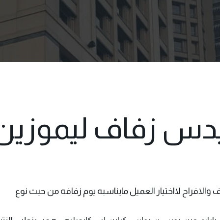
يدس زفاف ليموزين
اف
والافراح لااختيار العميل مايناسبه يوم زفافه من حيث نوع