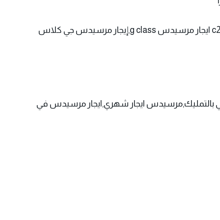
-bmw سيارات عديده متوفر لدي الشركة ونقدم خدمة تزين سيارات لراحة العميل .ايجار مرسيدس c180,ايجار مرسيدس c200 ايجار مرسيدس g class,إيجار مرسيدس جي كلاس
ي القاهرة,مرسيدس ايجار منتهي بالتمليك,مرسيدس ايجار شهري,ايجار مرسيدس في