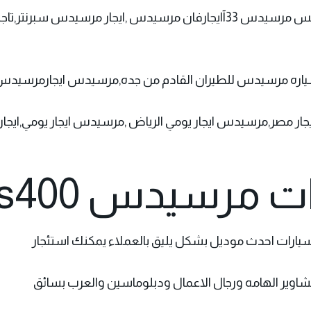
اتوبيسات مكيفه ومعقمه .ايجارباص مرسيدس,ايجار اتوبيس مرسيدس 33آايجار
ل سياره مرسيدس للطيران القادم من جده,مرسيدس ايجارمرسيدس
,مرسيدس ايجار يومي الرياض ,مرسيدس ايجار يومي,ايجار مرسيدس a200,
رسيدس E200, s400
ارات احدث موديل بشكل يليق بالعملاء يمكنك استئجار
مشاوير الهامه ورجال الاعمال ودبلوماسين والعرب بسائق