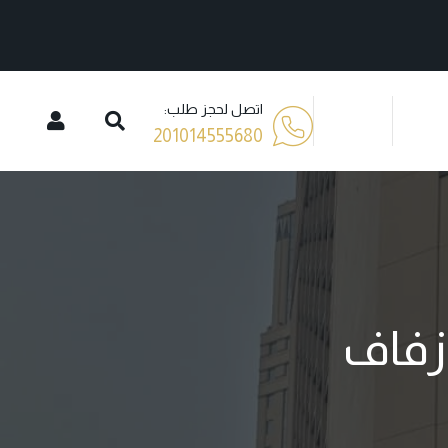
اتصل لحجز طلب:
201014555680
زفاف