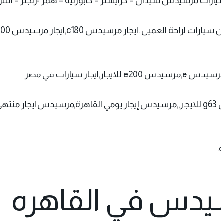
يارات مرسيدس سيدان – كرايسلر – كابورليه – همر -رنجلر – النترا
,بالتالي ايجار مرسيدس g63,إيجار مرسيدس g63 ,مرسيدس g63 للايجار,,مرسيدس إيجار يوم
يدس في القاهره