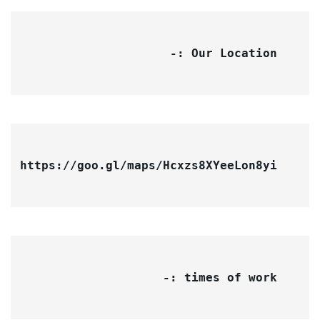
 :- 
Our Location
https://goo.gl/maps/Hcxzs8XYeeLon8yi
times of work :- 