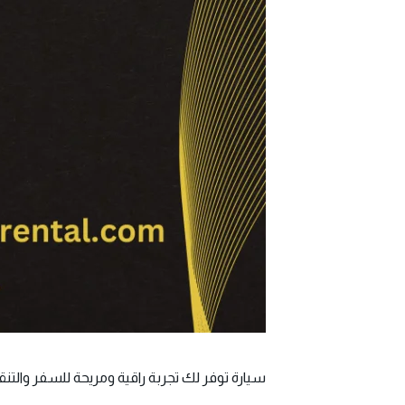
سيارة توفر لك تجربة راقية ومريحة للسفر والتن