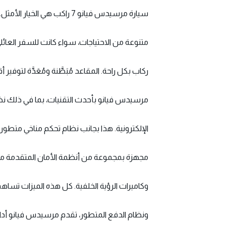
سيارة مرسيدس فيانو 7 راكب هي الخيار الأمثل. تأتي هذه السيارة الفاخرة بمزيج من الأناقة، والراحة، والأداء العالي، مما يجعلها مثالية لمجموعة
متنوعة من الاحتياجات، سواء كانت للسفر العائ
ركاب بكل راحة. المقاعد مُبَطَّنة ومُعَدَّة لتو
مرسيدس فيانو بأحدث التقنيات، بما في ذلك نظام تر
الإلكترونية. هذا بجانب نظام تحكم مناخي متطور
مجهزة بمجموعة من أنظمة الأمان المتقدمة مثل أ
وكاميرات الرؤية الخلفية. كل هذه الميزات تساهم في جعل رحلتك آمنة ومر
ونظام الدفع المتطور، تقدم مرسيدس فيانو أداءً