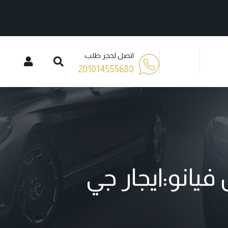
اتصل لحجز طلب:
201014555680
يانو:ايجار جي