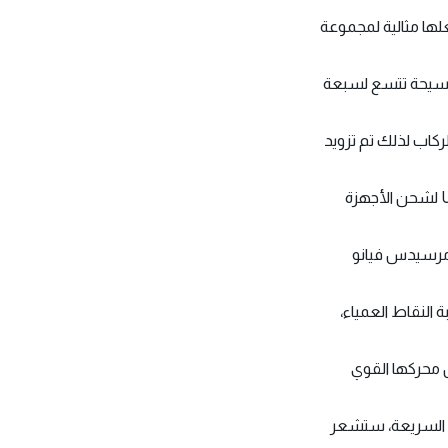
 فسيحة تتسع لسبعة
لركاب لذلك تم تزويد
ي مرسيدس فيانو
 النقاط العمياء،
رق السريعة، ستشعر