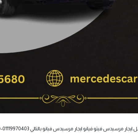
قل ايجار مرسيدس فيتو فيانو
ايجار مرسيدس فيانو
بالتالي 01119970403-01014555680 فإن