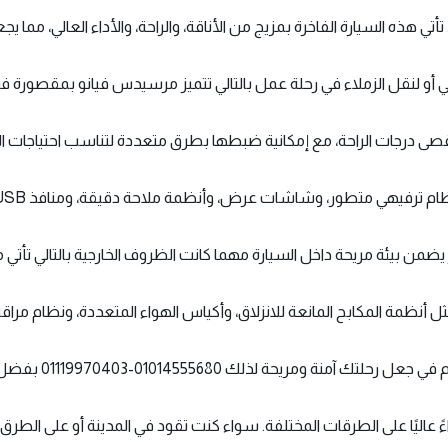
لي أو لنقل الزملاء في رحلة عمل بالتالي تتميز مرسيدس فيانو بمقصورة
فير أقصى درجات الراحة، مع إمكانية ضبطها بطرق متعددة لتناسب احتياجات ا
فيهي متطور، وشاشات عرض، وأنظمة ملاحة دقيقة، ومنافذ USB لشحن الأجهزة
 يضمن بيئة مريحة داخل السيارة مهما كانت الظروف الخارجية بالتالي تأت
نظمة المكابح المانعة للانزلاق، وأكياس الهواء المتعددة، ونظام مراقبة
يحة لذلك 01014555680-01119970403 بفضل محركها القوي
 عاليًا على الطرقات المختلفة. سواء كنت تقود في المدينة أو على الط