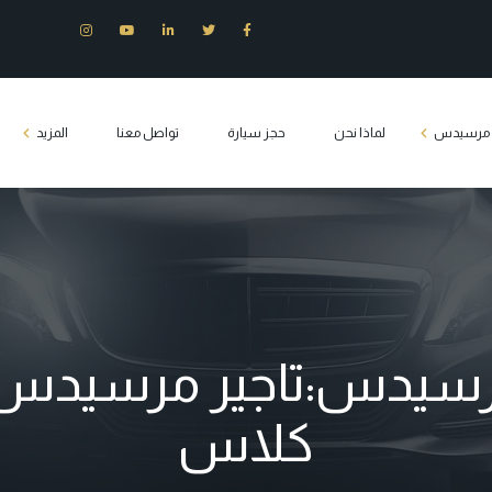
ت مرسيدس
لماذا نحن
حجز سيارة
تواصل معنا
المزيد
س E200
وزين مرسيدس
س S400
س c180
رسيدس:تاجير مرسيدس ف
يدس فيانو
كلاس
Tourist transport 
كلاس مصر