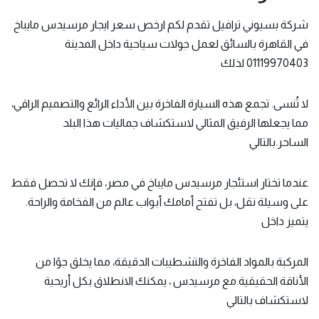
شركة بسيوني ترافيل تقدم لكم ارخص سعر
ايجار مرسيدس
مايباخ
في القاهرة بالسائق لعمل جولات سياحية داخل المدينة
01119970403 لذلك
لا تُنسى. تجمع هذه السيارة الفاخرة بين الأداء الرائع والتصميم الراقي،
مما يجعلها الرفيق المثالي لاستكشاف جماليات هذا البلد
الساحر.بالتالي
عندما تختار استئجار مرسيدس مايباخ في مصر، فإنك لا تحصل فقط
على وسيلة نقل، بل تفتح أمامك أبواب عالم من الفخامة والراحة.
يتميز داخل
المركبة بالمواد الفاخرة والتشطيبات الدقيقة، مما يخلق جوًا من
الأناقة الحقيقية.مع مرسيدس ، يمكنك الانطلاق بكل أريحية
لاستكشاف بالتالي