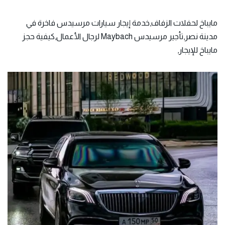
مايباخ لحفلات الزفاف,خدمة إيجار سيارات مرسيدس فاخرة في
مدينة نصر,تأجير مرسيدس Maybach لرجال الأعمال,كيفية حجز
مايباخ للإيجار,