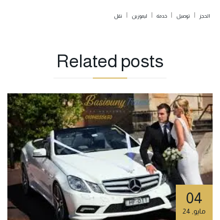
|
|
|
|
الحجز
توصيل
خدمة
ليموزين
نقل
Related
posts
04
مايو
,
24