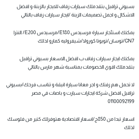
بسيوني ترافيل بتقدملك سيارات زفاف للايجار بالزبنة و افضل
الاشكال و اجمل تصميمات الزينة /ايجار سيارات زفاف بالتالي
يمكنك ا
ستئجار سيارة مرسيدس E180
/مرسيدس E200/ النترا
CN7/توسان/تويوتا كورولا/شيفروليه كمارو لذلك
يمكنك ايجار سيارات زفاف ب افضل الاسعار بسيوني ترافيل
بتقدملك اقوي الخصومات بمناسبة شهر مارس بالتالي
لا تحمل هم زفتك و اجر معانا سيارة انيقة و تناسب فرحك/بسيوني
ترافيل افضل شركة ايجارات سيارت و باصات في مصر
01100092199
اسعار تبدا من 850ج/اسعار اقتصادية هتوفرلك كتير من فلوسك
لذلك