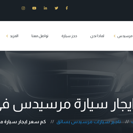
ت مرسيدس
لماذا نحن
حجز سيارة
تواصل معنا
المزيد
س E200
وزين مرسيدس
س S400
س c180
يجار سيارة مرسيدس في
يدس فيانو
Tourist transport 
تاجير سيارات مرسيدس بسائق
كم سعر ايجار سيارة 
كلاس مصر