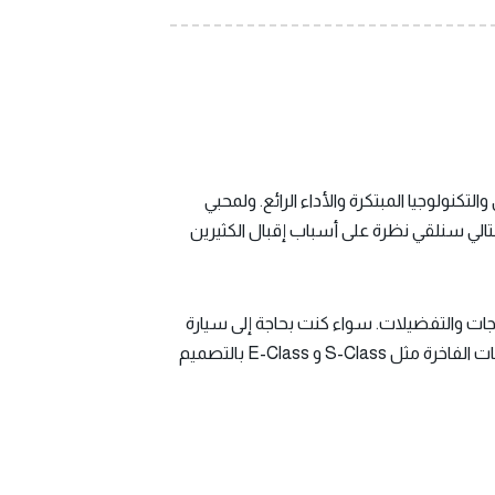
التكنولوجيا المبتكرة والأداء الرائع. ولمحبي
لتالي سنلقي نظرة على أسباب إقبال الكثيرين
تي تلبي جميع الاحتياجات والتفضيلات. سواء كنت بحاجة إلى سيارة
صغيرة وأنيقة للتنقل في المدينة أو SUV فاخرة لرحلة عائلية، بالتالي تجد مرسيدس ما يناسب ذوقك واحتياجاتك. تتميز الفئات الفاخرة مثل S-Class و E-Class بالتصميم