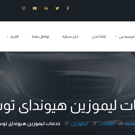
ت مرسيدس
لماذا نحن
حجز سيارة
تواصل معنا
المزيد
س E200
وزين مرسيدس
س S400
س c180
ت ليموزين هيونداى تو
يدس فيانو
Tourist transport 
يسية
مقالات
ليموزين
خدمات ليموزين هيونداى تو
كلاس مصر