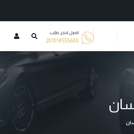
اتصل لحجز طلب:
201014555680
سان
سان