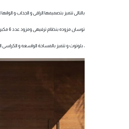
بالتالى تتميز بتصميمها الراقى و الجذاب و الوانها
توسان مزوده بنظام ترفيهى ومزود عدد 6 مكبرات صوتية ، شاحن وشاشة وسائط 8 بوصة
، بلوتوث و تتميز بالمساحة الواسعه و الكراسى ا