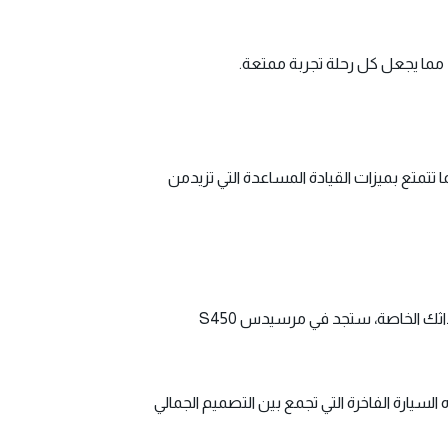
ا، مما يجعل كل رحلة تجربة ممتعة.
 كما تتمتع بميزات القيادة المساعدة التي تزيدمن
يمكنك الآن الاستفادة من فرصةسياره-مرسيدس-s450-للايجار سواء كنت في رحلة عمل أو ترغب في الرفاهية على أحداثك الخاصة، ستجد في مرسيدس S450
مع هذه السيارة الفاخرة التي تجمع بين التصميم الجمالي