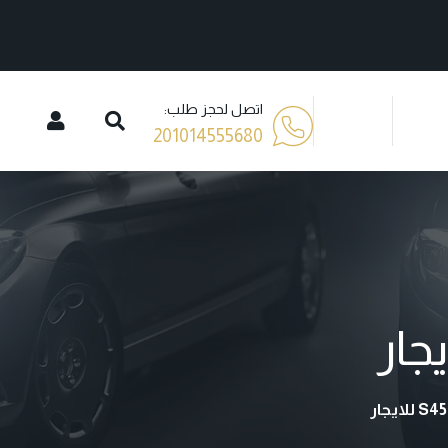
اتصل لحجز طلب:
201014555680