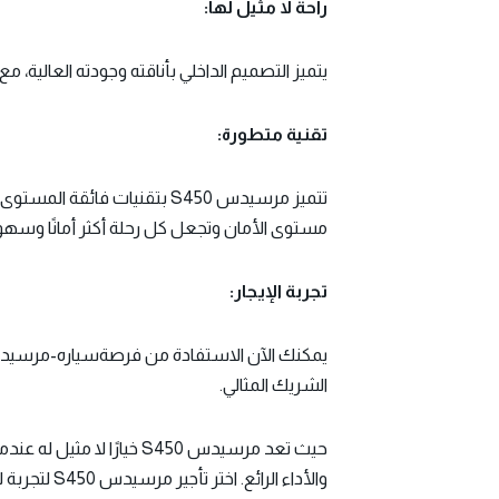
راحة لا مثيل لها:
يتميز التصميم الداخلي بأناقته وجودته العالية، 
تقنية متطورة:
تتميز مرسيدس S450 بتقنيات 
مستوى الأمان وتجعل كل رحلة أكثر أمانًا وسهو
تجربة الإيجار:
الشريك المثالي.
حيث تعد مرسيدس S450 خيا
والأداء الرائع. اختر تأجير مرسيدس S450 لتجربة لا تُنسى في عالم الفخامة السيارات.للاستفسار :01099792099