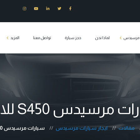
ت مرسيدس
لماذا نحن
حجز سيارة
تواصل معنا
المزيد
س E200
وزين مرسيدس
س S400
س c180
 مرسيدس S450 للايجار
يدس فيانو
Tourist transport 
مقالات
ايجار سيارات مرسيدس
سيارات مرسيدس S450 للايجار
كلاس مصر