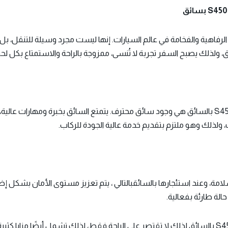
S4 بالسائق من رموز الرفاهية والفخامة في عالم السيارات. إنها ليست مجرد وسيلة للتنق
ق، ولذلك يصبح السفر تجربة لا تُنسى، ممزوجة بالراحة والاستمتاع بكل لح
تعد واحدة من أكبر المزايا لاستئجار مرسيدس S450 بالسائق هي وجود سائق محترف. يتمتع السائق بخبرة
ولذلك وهو ملتزم بتقديم خدمة عالية الجودة للركاب.
 تقنيات السلامة، وعند استئجارها بالسائقبالتالي ، يتم تعزيز مستوى الأمان بشك
الة طارئة بفعالية.
بالسائق لذلك لا تقتصر على الراحة فقط، لذلك تشمل أيضًا مزايا كثيرة.