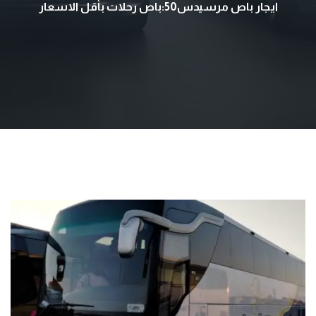
ايجار باص مرسيدس50:باص رحلات بأقل الاسعار