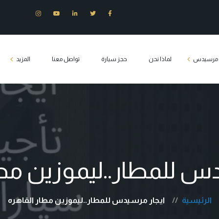
ت مرسيدس
لماذا نحن
حجز سيارة
تواصل معنا
المزيد
س E200
وزين مرسيدس
س S400
س c180
دس للمطار..ليموزين مطا
يدس فيانو
Tourist transport 
الرئيسية
ايجار مرسيدس للمطار..ليموزين مطار القاهره
كلاس مصر