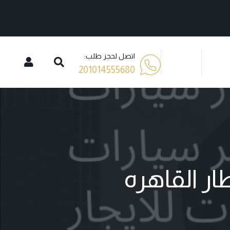
اتصل لحجز طلب:
201014555680
ر القاهره