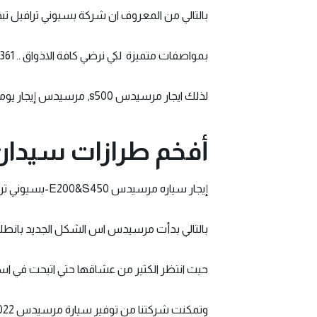
بالتالي من المعروف ان شركة
بسيوني ترافيل
تبه
بمواصفات متميزة لكي نرضي كافة الاذواق .. 01121759361
لذلك
ايجار مرسيدس
s500, مرسيدس إيجار يومي مصر , ايجار مرسيدس الجوهرة , ايجار مرسيدس جدة
أفخم طرازات سيدان 
إيجار سياره مرسيدس E200&S450-بسيوني ترافيل
بالتالي بدأت مرسيدس اس الشكل الجديد بانطلاقة قوية 
حيث انتظر الكثير من عشاقها حتي اتيحت في اسواق
وتمكنت شركتنا من توفير سيارة مرسيدس S500 2022 الفخمة كليا 01121759361