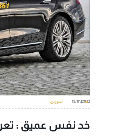
18/01/2022
ليموزين
1
خد نفس عميق : تعرف على 