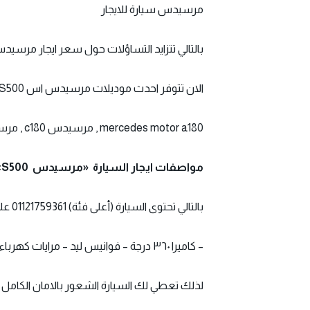
مر
سيدس سيارة
للايجار
بالتالي تتزايد التساؤلات حول سعر ايجار مرسيدس S بجميع فئاتها 21759361
الان تتوفر احدث موديلات مرسيدس اس S400&S500 للشخصيات ال VIP
mercedes motor a180 , مرسيدس c180 , مرسيدس c180 amg 2015
مواصفات ايجار السيارة «مرسيدس
S500»
بالتالي تحتوى السيارة (أعلى فئة) 01121759361 على ( بصمة – فتحة سقف كهرباء – فرش جلد أسود – ٤ زجاج كهرباء
– كاميرا ٣٦٠ درجة – فوانيس ليد – مرايات كهرباء ضم- إشارات بالمرايات )
لذلك تعطي لك السيارة الشعور بالامان الكامل واللانهائ