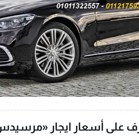
أسعار ايجار «مرسيدس S500 » كسر زي