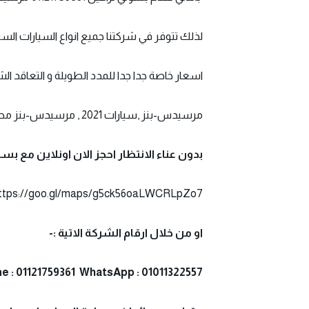
لذلك تتوفر في شركتنا جميع انواع السيارات السي
اسعار خاصة جدا جدا للمدد الطويلة و التعاقد الشهري وال
مرسيدس-بنز ,سيارات 2021 , مرسيدس-بنز مصر , 01121759361 , وكيل مرسيدس-بنز , أسعار S-Class
بدون عناء الانتظار احجز الان اونلاين مع ب
ttps://goo.gl/maps/g5ck56oaLWCRLpZo7
او من خلال ارقام الشركة الاتية :-
e : 01121759361 WhatsApp : 01011322557