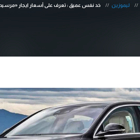
ليموزين
خد نفس عميق : تعرف على أسعار ايجار «مرسيدس S500 » كسر 