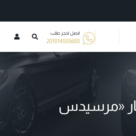
اتصل لحجز طلب:
201014555680
جار «مرسيدس