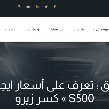
ت مرسيدس
لماذا نحن
حجز سيارة
تواصل معنا
المزيد
س E200
وزين مرسيدس
س S400
س c180
: تعرف على أسعار اي
يدس فيانو
S500 » كسر زيرو
Tourist transport 
كلاس مصر