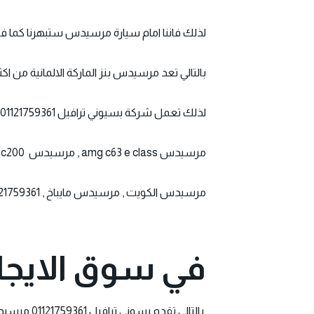
لذلك فاننا امام سيارة مرسيدس ستبهرنا كما فعل
بالتالي تعد مرسيدس بنز الماركة الالمانية من اكث
لذلك تعمل شركة بسيوني ترافيل 01121759361 علي توفير باقة متنوعة من سيارات المرسيدس الفخمة..
مرسيدس amg c63 e class , مرسيدس a class c200 ,
مرسيدس الكويت , مرسيدس مايباخ , 01121759361 , مرسيدس شبح 600 , مرسيدس g class
في سوق الايج
بالتالي تقدم بسوني ترافيل 01121759361 مرسيدس-بنز مصر لموديل 2021 من اسطول S-Class الفخمة في السوق المحلي