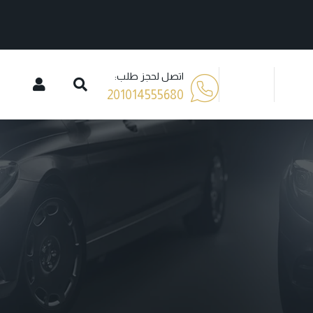
اتصل لحجز طلب:
201014555680