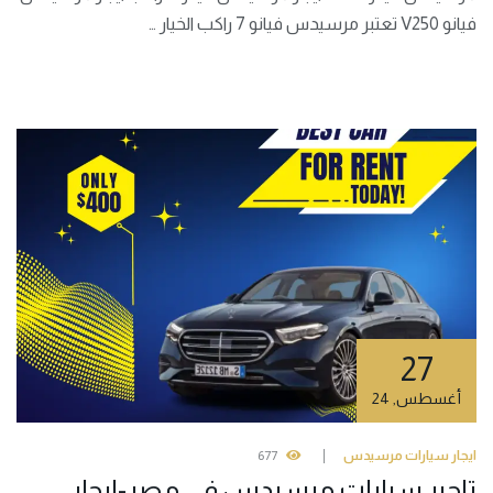
فيانو V250 تعتبر مرسيدس فيانو 7 راكب الخيار …
27
أغسطس
,
24
ايجار سيارات مرسيدس
677
تاجير سيارات مرسيدس في مصر-ايجار