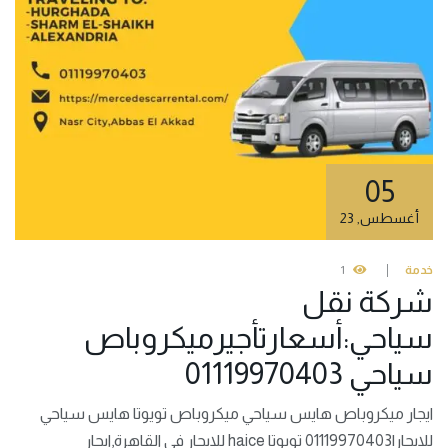
05
أغسطس
,
23
خدمة
1
شركة نقل
سياحي:أسعارتأجيرميكروباص
سياحي 01119970403
ايجار ميكروباص هايس سياحي ميكروباص تويوتا هايس سياحي
للايجار|01119970403 تويوتا haice للايجار في القاهرة,ايجار