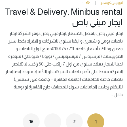
اتوبيس كوستر
1
Travel & Delivery. Minibus rental
ايجار ميني باص
ايجار ميني باص بافضل الاسعار ,ايجارميني باص توفر الشركة ايجار
باصات يومي و شهري و ايضا سنوي للشركات و الافراد بخط سير
معين وذلك بأسعار خاصة. 01101757711جميع انواع الباصات و
الاتوبيسات (مرسيدس / ميتسوبيشي / تويوتا / هيونداي) متوفرة
لدينا للايجار بعقد سنوي من اول 7 راكب حتي 50 راكب. لا تقتصر
الشركة فقط علي تأجير باصات للشركات او اللأفراد فيوجد ايضا ايجار
باصات خاصة للجامعات (جامعة القاهرة – جامعة عين شمس)
لتنيظم رحلات الجاماعات سواء للمصايف خارج القاهرة او يومية
داخل …
16
…
2
1