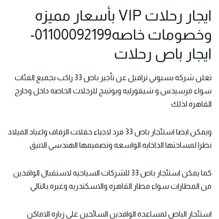
ايجار رحلات VIP بأسعار مميزه
وخصومات خاصه01100092199-
ايجار باص رحلات
تعلن شركه بسيوني ترافيل عن تأجير باص 33 راكب بجميع الفئات
سواء مرسيدس و شيفورليه ويوتينج للرحلات الخاصه داخل وخارج
القاهره.لذلك
ويمكن ايضا استئجار باص 33 فرد لاجياء حفلات الزفاف واعياد الميلاد
نظرا لمساحتها الداخايه الواسعه وتصميمها الهندسي الانيق.
كما يمكن استئجار باص 33 للشركات السياحيه لاستقبال الوافدين
من المطارات سواء مطار القاهره والاسكندريه وغيره.بالتالي
استئجار الباص لمساعده الوافدين السائحين على زياره الاماكن