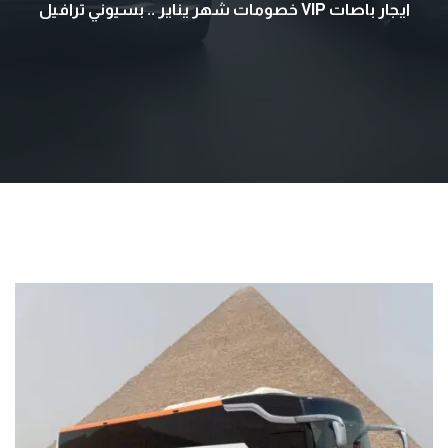
ايجار باصات VIP خصومات شهر يناير .. بسيوني ترافيل