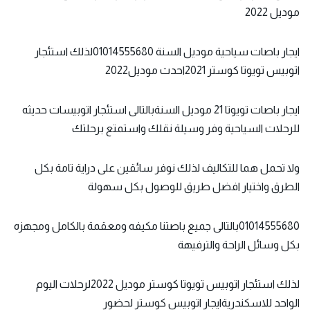
موديل 2022
ايجار باصات سياحية
موديل السنة 01014555680لذلك استئجار
اتوبيس تويوتا كوستر 2021احدث موديل2022
ايجار باصات تويوتا 21 موديل السنةبالتالى استئجار اتوبيسات حديثه
للرحلات السياحية وفر وسيلة نقلك واستمتع برحلتك
ولا تحمل هما للتكاليف لذلك نوفر سائقين على دراية تامة بكل
الطرق واختيار افضل طريق للوصول بكل سهولة
01014555680بالتالى جميع باصتنا مكيفه ومعقمة بالكامل ومجهزه
بكل وسائل الراحة والترفيهة
لذلك استئجار اتوبيس تويوتا كوستر موديل 2022لرحلات اليوم
الواحد للاسكندريةايجار اتوبيس كوستر لحضور