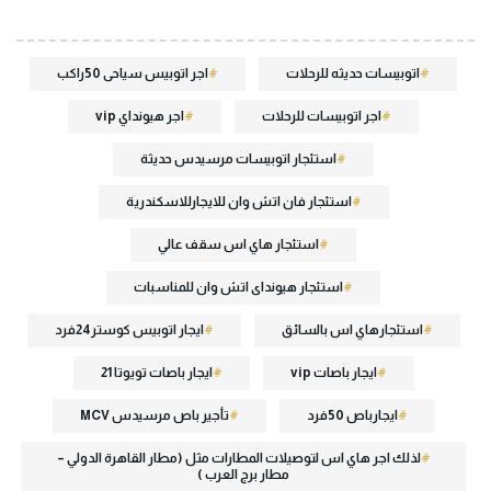
اتوبيسات حديثه للرحلات
اجر اتوبيس سياحى 50راكب
اجر اتوبيسات للرحلات
اجر هيونداي vip
استئجار اتوبيسات مرسيدس حديثة
استئجار فان اتش وان للايجارللاسكندرية
استئجار هاي اس سقف عالي
استئجار هيونداى اتش وان للمناسبات
استئجارهاي اس بالسائق
ايجار اتوبيس كوستر24فرد
ايجار باصات vip
ايجار باصات تويوتا 21
ايجارباص 50فرد
تأجير باص مرسيدس MCV
لذلك اجر هاي اس لتوصيلات المطارات مثل (مطار القاهرة الدولي –
مطار برج العرب )