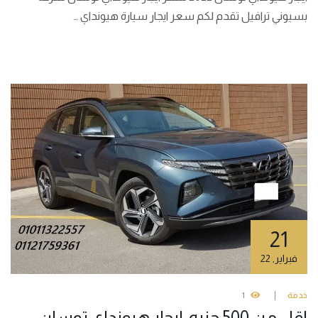
بسيوني ترافيل تقدم لكم سعر ايجار سيارة هيونداي …
21
فبراير
,
22
خدمة
1
اقل من 500 جنيه..ايجار هيونداي توسان