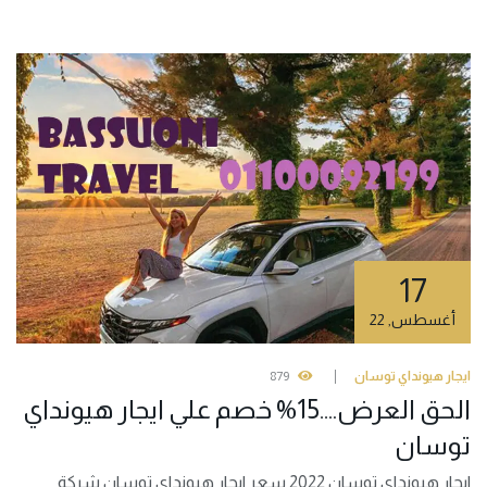
17
أغسطس
,
22
ايجار هيونداي توسان
879
الحق العرض….15% خصم علي ايجار هيونداي
توسان
ايجار هيونداي توسان 2022 سعر ايجار هيونداي توسان شركة