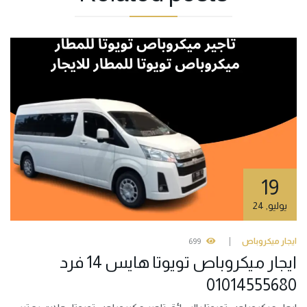
19
يوليو
,
24
ايجار ميكروباص
699
ايجار ميكروباص تويوتا هايس 14 فرد
01014555680