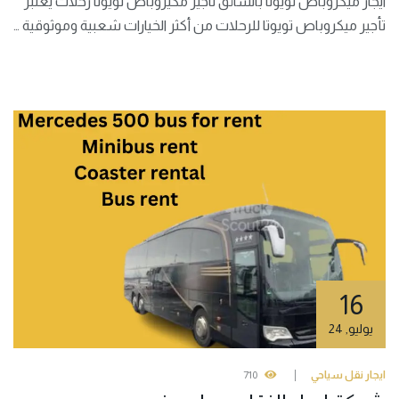
ايجار ميكروباص تويوتا بالسائق تاجير مكيروباص تويوتا رحلات يعتبر
تأجير ميكروباص تويوتا للرحلات من أكثر الخيارات شعبية وموثوقية …
16
يوليو
,
24
ايجار نقل سياحي
710