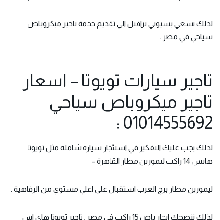
لذلك تسعي بسيوني ترافيل الي تقديم خدمة تاجير ميكروباص
سياحي في مصر .
تاجير سيارات تويوتا – اسعار
تاجير ميكروباص سياحي
01014555692 :
لذلك يجب عليك التفكير في استئجار سيارة شامله مثل تويوتا
هايس 14 راكب ليموزين مطار القاهرة –
ليموزين مطار برج العرب استقبال علي اعلي مستوي من الرفاهية .
لذلك ننصحك ايجار باص 15 راكب في مصر , تاجير تويوتا هاي اس