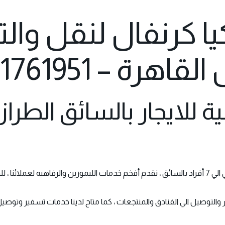
كيا كرنفال لنقل وا
ة – 01121761951
ية للايجار بالسائق الطراز
والأخوه العرب
والتوصيل الي الفنادق والمنتجعات ، كما متاح لدينا خدمات تسفير وتوصي