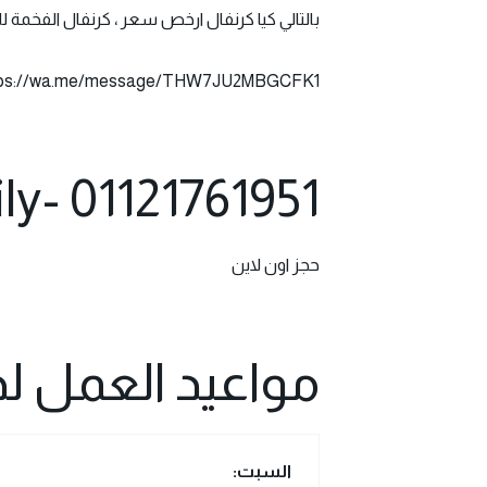
بالتالي كيا كرنفال ارخص سعر ، كرنفال الفخمة للا
tps://wa.me/message/THW7JU2MBGCFK1
ly- 01121761951
حجز اون لاين
مواعيد العمل لد
السبت
: