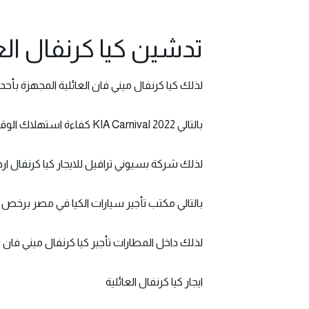
تدشين كيا كرنفال العائلية 
لذلك
كيا كرنفال ميني
فان العائلية المجهزة بأحد
بالتالي KIA Carnival 2022 كفاءة استهلاك الوقود ، كيا كرنفال للايجار الاقتصادية بالنسبة للبنزين تعد كيا كرنفال نص فل
لذلك شركة بسيوني ترافيل للايجار كيا كرنفال ارخص سع
بالتالي مكتب تأجير سيارات الكيا في مصر برخص التراب ، سعر كيا كرنفال يب
لذلك داخل المطارات تأجير كيا كرنفال ميني فان بسعر يبدأ من 2000 جنيه ، اسعار سيارات 
ايجار كيا كرنفال العائلية