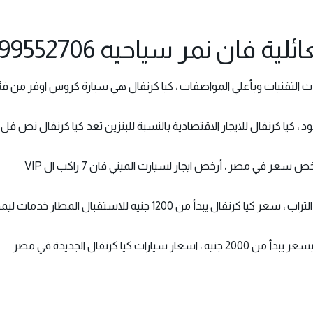
فان نمر سياحيه 01099552706
ث التقنيات وبأعلي المواصفات ، كيا كرنفال هي سيارة كروس اوفر من فئة ال
ر في مصر ، أرخص ايجار لسيارت الميني فان 7 راكب ال VIP
دأ من 1200 جنيه للاستقبال المطار خدمات ليموزين
كيا كرنفال الجديدة في مصر