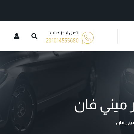
اتصل لحجز طلب:
201014555680
ر ميني فان
ميني فان