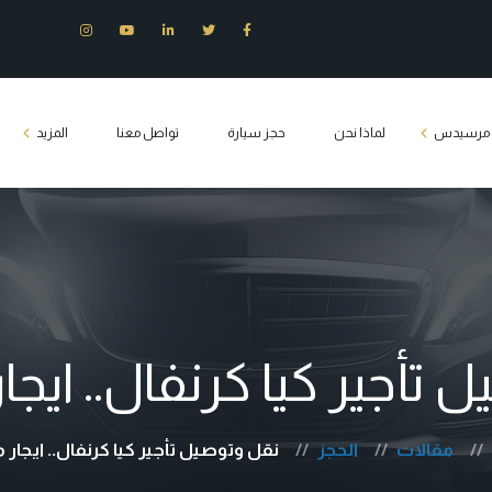
ت مرسيدس
لماذا نحن
حجز سيارة
تواصل معنا
المزيد
س E200
وزين مرسيدس
س S400
س c180
تأجير كيا كرنفال.. ايجا
يدس فيانو
Tourist transport 
مقالات
الحجز
نقل وتوصيل تأجير كيا كرنفال.. ايجار 
كلاس مصر