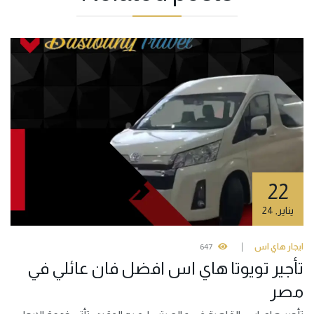
22
يناير
,
24
ايجار هاي اس
647
تأجير تويوتا هاي اس افضل فان عائلي في
مصر