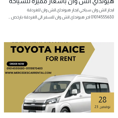
هيونداي اتش وان بأسعار مميزة للسياحة
ايجار اتش وان سياحي ايجار هيونداي اتش وان للغردقة
01014555680 اجر هيونداي اتش وان للسفر الي الغردقة بارخص …
28
نوفمبر
,
23