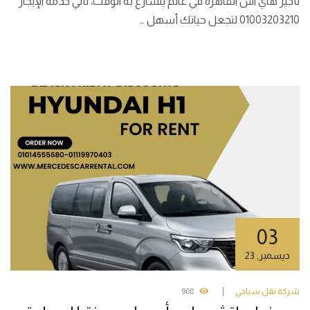
تأجير هاي اس القاهرة في عالم يتسارع به الوقت، تأتي خدمة الإيجار
01003203210 لتجعل حياتك أسهل …
03
ديسمبر
,
23
شركة نقل سياحي
908