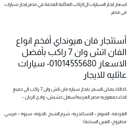
اسعار ايجار السيارات ال٧راكب العائلية الفخمة في مصر,ايجار سيارات
فى مصر .
أستئجار فان هيونداي أفخم انواع
الفان اتش وان 7 راكب بأفضل
الاسعار 01014555680- سيارات
عائليه للايجار
كذالك يمكن السفر
بايجار سياره فان اتش
وان 7 راكب الي جميع
انحاء جمهوريه مصر العربيه(سهل حشيش- وادي الريان –
الغردقه- الفيوم – الاسكندريه- شرم الشيخ -الجونه- سيوه – مرسي
مطروح- العين السخنه).