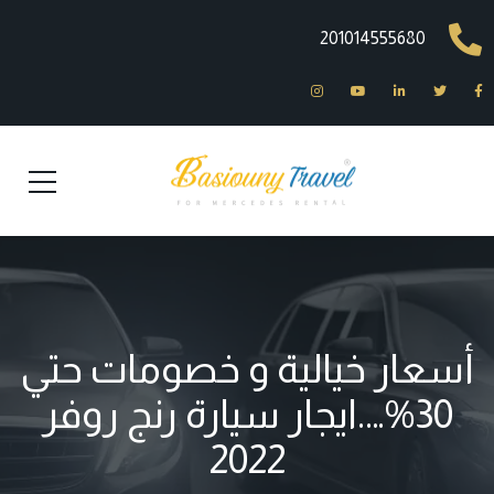
201014555680
أسعار خيالية و خصومات حتي
30%….ايجار سيارة رنج روفر
2022