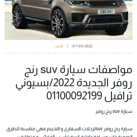
07/03/2022
الحجز
مواصفات سيارة suv رنج
روفر الجديدة 2022/بسيوني
ترافيل 01100092199
سيارة suv رنج روفر
سيارة رنج روفر suvلرحلات السفاري و التخييم فهي مناسبة للطرق
الصعبة ذات مساحة داخلية كبيرة تناسب الحقائب و متطلبات