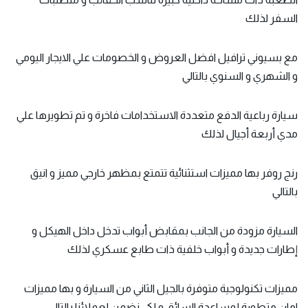
السفر لذلك
مع
بسيوني ترافيل افضل
العروض و الخصومات علي الايجار اليومي
و الشهري و السنوي بالتالي
سيارة رباعية الدفع
متعددة الاستخدامات فاخرة و تم تطويرها علي
مدي أربعة أجيال لذلك
رنج روفر بها مميزات استثنائية تتمتع بمظهر خارجي مميز و انيق
بالتالي
السيارة مزودة من الجانب بمقابض أبواب تدخل داخل الهيكل و
إطارات جديدة و أبواب خلفية ذات طابع عسكري لذلك
مميزات تكنولوجية متوفرة بالجيل الثاني من السيارة و بها مميزات
امان متطورة لمساعدة السائق و لكي نضمن لعملائنا بالتالي