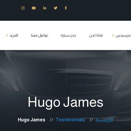
ت مرسيدس
لماذا نحن
حجز سيارة
تواصل معنا
المزيد
س E200
وزين مرسيدس
س S400
س c180
Hugo James
يدس فيانو
Tourist transport 
الرئيسية
Testimonials
Hugo James
كلاس مصر