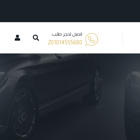
اتصل لحجز طلب:
201014555680