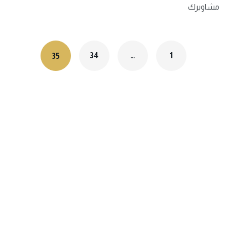
مشاويرك
34
…
1
35