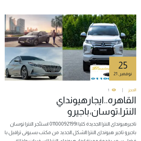
25
نوفمبر
,
21
الحجز
1
القاهره..ايجارهيونداي
النترا،توسان،باجيرو
تاجيرهيونداى النترا الجديدة كليا |01100092199 استئجر النترا توسان
باجيرو تاجير هيونداى النترا الشكل الجديد من مكتب بسيونى ترافيل با
فضل سعر بخدمة مميزة ايجار هيونداى النترا للسفريات ولذلك