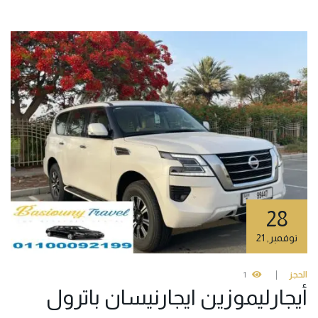
28
نوفمبر
,
21
الحجز
1
أيجارليموزين ايجارنيسان باترول