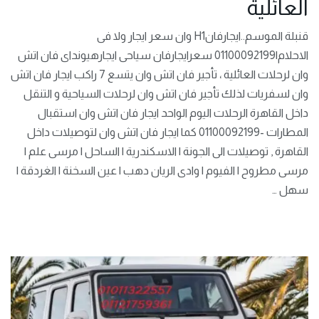
العائلية
قنبلة الموسم..ايجارفانH1 وان سعر ايجار ولا فى
الاحلام|01100092199 سعرايجارفان سياحى ايجارهيونداى فان اتش
وان لرحلات العائلية ، تأجير فان اتش وان يتسع 7 راكب ايجار فان اتش
وان لسفريات لذلك تأجير فان اتش وان لرحلات السياحية و التنقل
داخل القاهرة الرحلات اليوم الواحد ايجار فان اتش وان استقبال
المطارات -01100092199 كما ايجار فان اتش وان لتوصيلات داخل
القاهرة , توصيلات الى الجونة | الاسكندرية | الساحل | مرسى علم |
مرسى مطروح | الفيوم | وادى الريان دهب | عين السخنة | الغردقة |
سهل …