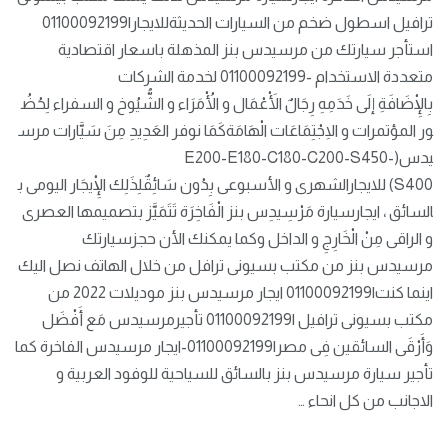
ترافيل اسطول ضخم من السيارات الحديثةللايجار|01100092199
استأجر سيارتك من مرسيدس بنز المذهلة باسعار اقتصادية
متعددة الاستخدام -01100092199 لخدمة الشركات
بِالْإِضَافَةِ إلَى خَدَمِهِ رِجَالٌ الْأَعْمَال و الْأُمَرَاء و الشُّيُوخ و السفراء لِحُضُ
ور المؤتمرات و الِاجْتِمَاعَات الْهَامَةكَمَا نوفر العَدِيدِ مِنَ سَيَّارات مرس
يدس(E200-E180-C180-C200-S450-
S400) للايجارالشهرى و الأسبوعى بِدُون سَائِقٌلِذَلِك الْإِيجَار اليومى ب
السائق ، ايجارسيارة مَرْسِيدِس بنز الْفَاخِرَة تَتَمَيَّز بتصميمها العصرى
و الراقى مِنْ الْخَارِجِ و الداخل وكما يمكنك الأن حجزسيارتك
مرسيدس بنز من مكتب بسيونى ترافل من خلال الهاتف نصل اليك
اينما كنت|01100092199 ايجار مرسيدس بنز موديلات 2022 من
مكتب بسيونى ترافيل |01100092199 تأجيرمرسيدس مَع أَفْضَل
وَأَرْقَى السائقين فِى مصر|01100092199-ايجار مرسيدس الفاخرة كما
تأجير سيارة مرسيدس بنز بالسائق للسياحية للوفود العربية و
الاجانب من كل انحاء …