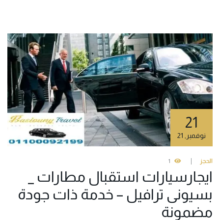
21
نوفمبر
,
21
الحجز
1
ايجارسيارات استقبال مطارات _
بسيونى ترافيل – خدمة ذات جودة
مضمونة