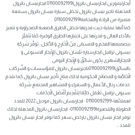
أيجارليموزين ايجارنيسان باترول|01100092199 ايجارنيسان باترول
المذهلة تاجير نيسان باترول تحظى سيارة نيسان باترول بسمعة
متميزة من الراحة والفخامة|01100092199
كما أنها عملية حيث قدرتها تخطى الطرق الصعبة الصحراوية و تتميز
بالأداء العالى و قدرتها على اجتيازها الطرق الواعرة كَمَا تَتَمَيَّز
بتصميمها الفخم و الانسيابى مِنْ الْخَارِجِ وَ الدَّاخِل ، تَوَفَّر شَرِكَة
بيسونى ترافيل ايجارسيارة نَيْسَان باترول لِلْإِيجَار الاسبوعى و
الايجارالشهرى بِدُون سَائِقٌ وَ الْإِيجَار اليومى
بالسائق|01100092199تاجيرنيسان باترول للمؤسسات و الشَّرِكَات
الْخَاصَّة و المصالح الحكومية لذلك متاح تأجير نيسان باترول كما نقدم
خدمات رجال الأعمال و السفراء و المشاهير المجتمع شَرِكَة
بسيونى ترافيل تَعْمَل دَائِمًا لِتَقْدِيم أَفْضَل الْخِدْمَات
لعملائها-01100092199 . ايجارنيسان باترول موديل 2022 للمدد
الطويلة والقصيرة|01100092199- ايجارنيسان باترول المذهلة لذلك
نوفر ايجار نيسان باترول بارخص سعر كما نوفر ايجار نيسان باترول
للمدد …