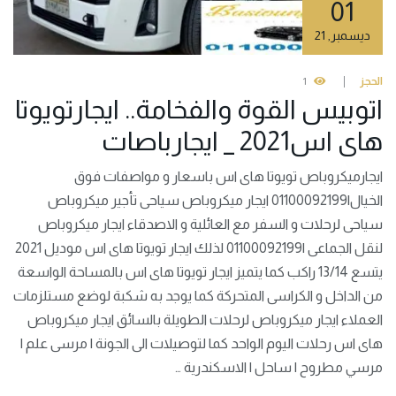
01
ديسمبر
,
21
الحجز
1
اتوبيس القوة والفخامة.. ايجارتويوتا
هاى اس2021 _ ايجارباصات
ايجارميكروباص تويوتا هاى اس باسعار و مواصفات فوق
الخيال|01100092199 ايجار ميكروباص سياحى تأجير ميكروباص
سياحى لرحلات و السفر مع العائلية و الاصدقاء ايجار ميكروباص
لنقل الجماعى |01100092199 لذلك ايجار تويوتا هاى اس موديل 2021
يتسع 13/14 راكب كما يتميز ايجار تويوتا هاى اس بالمساحة الواسعة
من الداخل و الكراسى المتحركة كما يوجد به شكبة لوضع مستلزمات
العملاء ايجار ميكروباص لرحلات الطويلة بالسائق ايجار ميكروباص
هاى اس رحلات اليوم الواحد كما لتوصيلات الى الجونة | مرسى علم |
مرسي مطروح | ساحل | الاسكندرية …