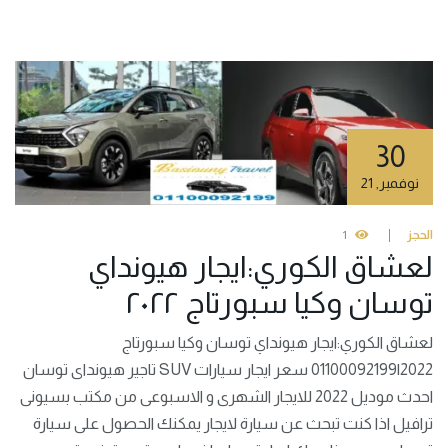
30
نوفمبر
,
21
الحجز
1
لعشاق الكوري:ايجار هيونداي
توسان وكيا سبورتاج ٢٠٢٢
لعشاق الكوري:ايجار هيونداي توسان وكيا سبورتاج
2022|01100092199 سعر ايجار سيارات SUV تاجير هيونداى توسان
احدث موديل 2022 للايجار الشهرى و الاسبوعى من مكتب بسيونى
ترافيل اذا كنت تبحث عن سيارة لايجار يمكنك الحصول على سيارة