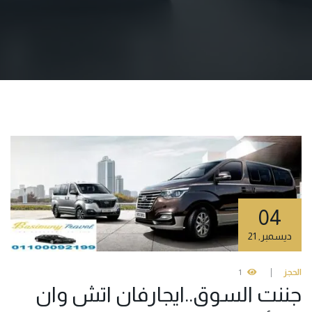
04
ديسمبر
,
21
الحجز
1
جننت السوق..ايجارفان اتش وان