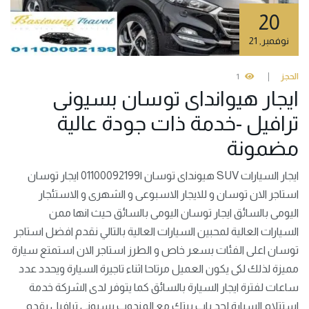
20
نوفمبر
,
21
الحجز
1
ايجار هيوانداى توسان بسيونى
ترافيل -خدمة ذات جودة عالية
مضمونة
ايجار السيارات SUV هيونداى توسان |01100092199 ايجار توسان
استاجر الان توسان و للايجار الاسبوعى و الشهرى و الاستئجار
اليومى بالسائق ايجار توسان اليومى بالسائق حيث انها ممن
السيارات العالية لمحبين السيارات العالية بالتالي نقدم افضل استاجر
توسان اعلى الفئات بسعر خاص و الطرز استاجر الان استمتع سيارة
مميزة لذلك لكى يكون العميل مرتاحا اثناء تاجيرة السيارة ويحدد عدد
ساعات لفترة ايجار السيارة بالسائق كما يتوفر لدى الشركة خدمة
استتلام السيارة لحد باب بيتك مع المندوب بسيونى ترافيل يقدم