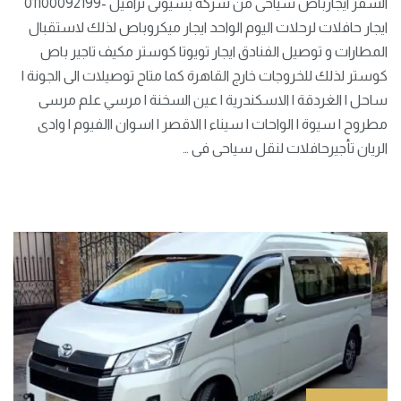
السفر ايجارباص سياحى من شركة بسيونى ترافيل -01100092199
ايجار حافلات لرحلات اليوم الواحد ايجار ميكروباص لذلك لاستقبال
المطارات و توصيل الفنادق ايجار تويوتا كوستر مكيف تاجير باص
كوستر لذلك للخروجات خارج القاهرة كما متاح توصيلات الى الجونة |
ساحل | الغردقة | الاسكندرية | عين السخنة | مرسي علم مرسى
مطروح | سيوة | الواحات | سيناء | الاقصر | اسوان |الفيوم | وادى
الريان تأجيرحافلات لنقل سياحى فى …