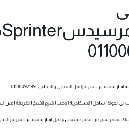
ى
ي
ار مرسيدس سبرينترلنقل السياحى و الجماعى -01100092199
الى الجونة | ساحل | الاسكندرية | دهب | شرم الشيخ | الغردقة | عين ا