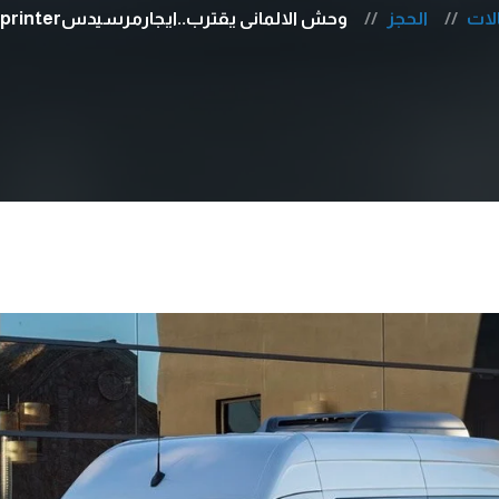
لات
الحجز
وحش الالمانى يقترب..ايجارمرسيدسSprinterمواصفات جبارة