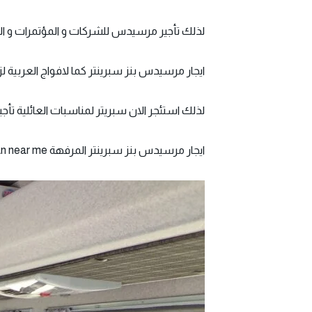
لذلك تأجير مرسيدس للشركات و المؤتمرات و الاجت
ايجار مرسيدس بنز سبرينتر كما لافواج العربية لزيادة الاماكن الاثري
لذلك استئجر الان سبريتر لمناسبات العائلية تأجي
ايجار مرسيدس بنز سبرينتر المرفهة rent mercedes sprinter van near me