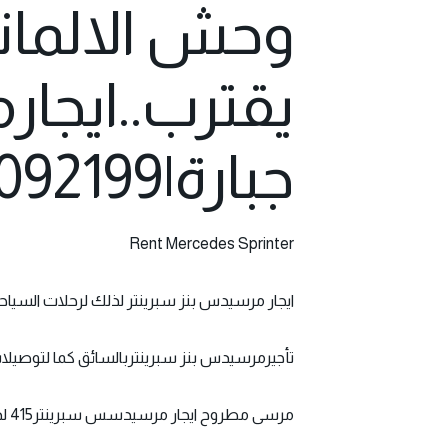
وحش الالمان
جبارة|01100092199
Rent Mercedes Sprinter
ايجار مرسيدس بنز سبرينتر لذلك لرحلات السياحية ايج
تأجيرمرسيدس بنز سبرينتربالسائق كما لتوصيلات 
مرسى مطروح ايجار مرسيدسس سبرينتر415 لذلك بسعر مميز من مكتب بسيونى ترافيل ايجار مرسيدس سبرينتر الجديدة كليا -01100092199