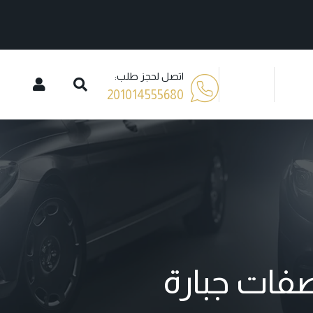
اتصل لحجز طلب:
201014555680