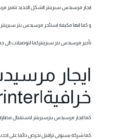
ايجار مرسيدس سبرينتر الشكل الجديد تتميز مرس
و كما انها مكيفة استئجر مرسيدس بنز سبرينتر
ت
أجير مرسيدس بنز سبرينتركما لتوصيلات الى جميع الاماكن السياحية er van
خرافية|Rent Mercedes Sprinter
كما ا
يجار مرسيدس
بنزسبرينتر لاستقبال مطارات وتس
كما شركة بسيونى ترافيل نحرص دائما على احدث السيارات مرسيدس