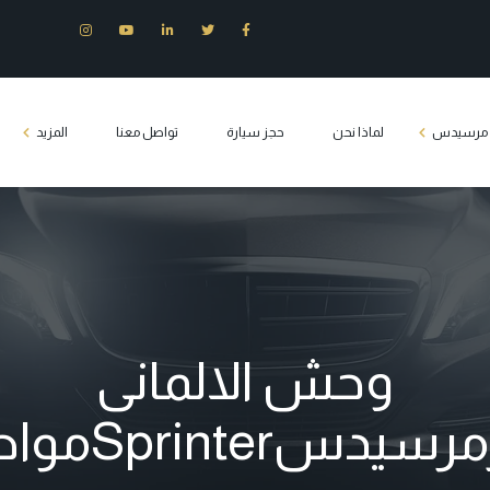
ت مرسيدس
لماذا نحن
حجز سيارة
تواصل معنا
المزيد
س E200
وزين مرسيدس
س S400
س c180
وحش الالمانى
يدس فيانو
Sprinمواصفات جبارة
Tourist transport 
كلاس مصر