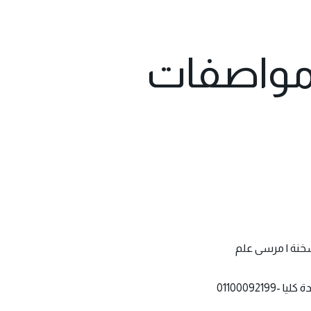
قترب..ايجارمرسيدسSprinterمواصفات
لسخنة | مرسى علم