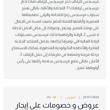
مرسيدس للزفاف حجز مرسيدس للزفاف لماذا تختار
مرسيدس لزفافك؟ 1. الفخامة والأناقة: بالتالي تعتبر
سيارات مرسيدس رمزا للفخامة والرقي. تصميماتها
العصرية وأناقتها اللافتة للنظر تضيف لمسة من الجمال
على يومك المميز، وتجعل وصولك الى مكان الحفل لحظة
لا تنسى. 2. الراحة والرفاهية:لذلك مرسيدس بمستويات
الراحة العالية التي توفرها لركابها. بفضل المقاعد الجلدية
الفاخرة والأنظمة التكنولوجية المتطورة، يمكنك الاستمتاع
برحلة مريحة وممتعة في طريقك إلى حفل الزفاف. 3.
الأمان: بالتالي تضع مرسيدس سلامة ركابها على رأس
أولوياتها. تتميز …
22/07/2024
ليموزين
458
عروض و خصومات على إيجار