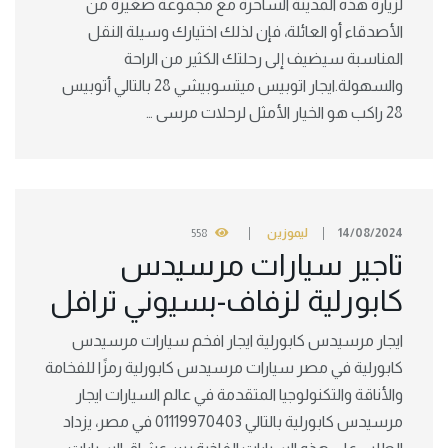
لزيارة هذه المدينة الساحرة مع مجموعة صغيرة من
الأصدقاء أو العائلة، فإن لذلك اختيارك وسيلة النقل
المناسبة سيضيف إلى رحلتك الكثير من الراحة
والسهولة.ايجار اتوبيس ميتسوبيشي 28 بالتالي أتوبيس
28 راكب هو الخيار الأمثل لرحلات مرسى …
14/08/2024
ليموزين
558
تاجير سيارات مرسيدس
كابورلية لزفاف-بسيوني ترافل
ايجار مرسيدس كابورلية ايجار افخم سيارات مرسيدس
كابورلية في مصر سيارات مرسيدس كابورلية رمزًا للفخامة
والأناقة والتكنولوجيا المتقدمة في عالم السيارات ايجار
مرسيدس كابورلية بالتالي 01119970403 في مصر، يزداد