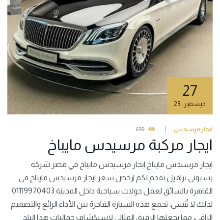
27
ديسمبر
,
23
ايجار مرسيدس
699
ايجار مركبة مرسيدس مايباخ
ايجار مرسيدس مايباخ ايجار مرسيدس مايباخ في مصر شركة
بسيوني ترافيل تقدم لكم ارخص سعر ايجار مرسيدس مايباخ في
القاهرة بالسائق لعمل جولات سياحية داخل المدينة 01119970403
لذلك لا تُنسى. تجمع هذه السيارة الفاخرة بين الأداء الرائع والتصميم
الراقي، مما يجعلها الرفيق المثالي لاستكشاف جماليات هذا البلد